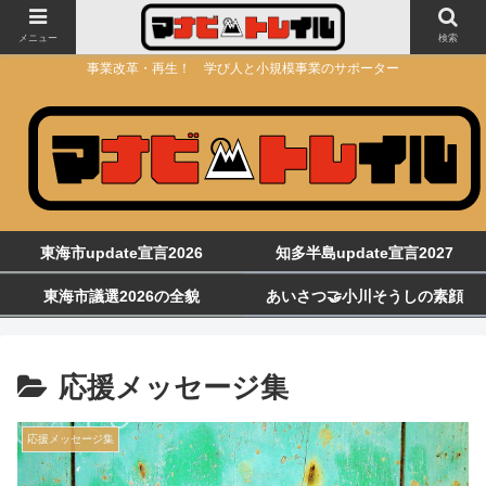
メニュー
検索
事業改革・再生！ 学び人と小規模事業のサポーター
東海市update宣言2026
知多半島update宣言2027
東海市議選2026の全貌
あいさつ🤝小川そうしの素顔
応援メッセージ集
応援メッセージ集