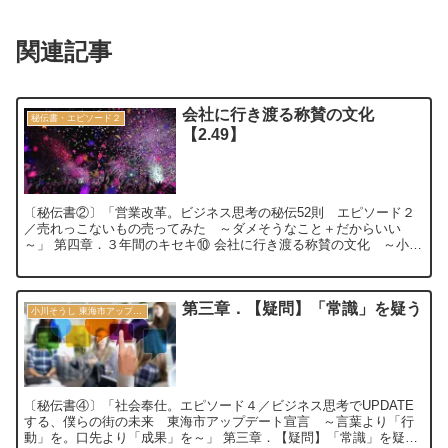
関連記事
会社に行き渡る称賛の文化
秘伝書・エピソード２
【2.49】
〔秘伝書②〕「営業改革。ビジネス思考の秘伝52則 エピソード２
／売れっこないもの売ってみた ～ダメそうなこと＋だからいい
～」 第四章．３年間のキセキ⑩ 会社に行き渡る称賛の文化 ～小鹿
さんってなんかいつも楽しそう～【2.49...
第三章．【疑問】「常識」を疑う
小川そうし 東海市アップデート宣言 2030
〔秘伝書④〕「社会奉仕。エピソード４／ビジネス思考でUPDATE
する、僕らの街の未来 東海市アップデート宣言 ～言葉より「行
動」を。口先より「成果」を～」 第三章．【疑問】「常識」を疑う