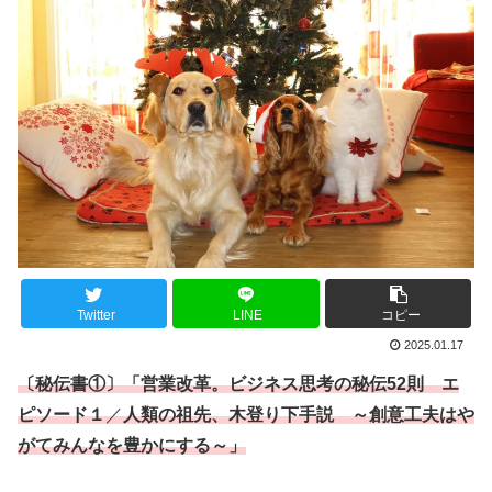
Twitter
LINE
コピー
2025.01.17
〔秘伝書①〕「
営業改革
。ビジネス思考の秘伝52則 エ
ピソード１
／
人類の祖先、木登り下手説 ～創意工夫はや
がてみんなを豊かにする
～」