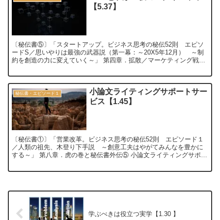
【5.37】
〔秘伝書⑤〕「スタートアップ。ビジネス思考の秘伝52則 エピソ
ードS／思いやりは最強の武器説（第一幕：～20X5年12月） ～制
約を創造の力に変えていく～」 第四章．拡散／マーケティング戦略
づくり⑤ DAOと私が主役のログイ...
小論文ライティングサポートサー
秘伝書・エピソード１
ビス【1.45】
〔秘伝書①〕「営業改革。ビジネス思考の秘伝52則 エピソード１
／人類の祖先、木登り下手説 ～創意工夫はやがてみんなを豊かに
する～」 第八章．虎の巻と秘伝書外伝⑤ 小論文ライティングサポー
トサービス 〜昇級論文力アップ・虎の巻...
学ぶべきは役立つ実学【1.30 】