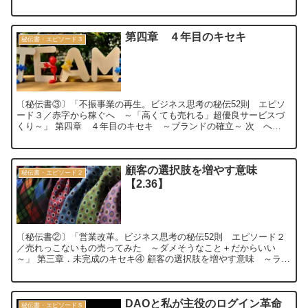
次 へ 目 次 ...
第四章 ４年目のキセキ
秘伝書・エピソード３
〔秘伝書③〕「不振事業の再生。ビジネス思考の秘伝52則 エピソ
ード３／赤字から稼ぐへ ～「高くても売れる」超優良サービスづ
くり～」 第四章 ４年目のキセキ ～ブランドの確立～ 次 へ
目 次 前 へ ...
顧客の選択肢を増やす意味
秘伝書・エピソード２
【2.36】
〔秘伝書②〕「営業改革。ビジネス思考の秘伝52則 エピソード２
／売れっこないもの売ってみた ～ダメそうなこと＋だからいい
～」 第三章．未完成のキセキ④ 顧客の選択肢を増やす意味 ～ライ
バル会社再登場と中古車市場～【2.36】...
DAOと私が主役のログイン革命
秘伝書・エピソードＳ