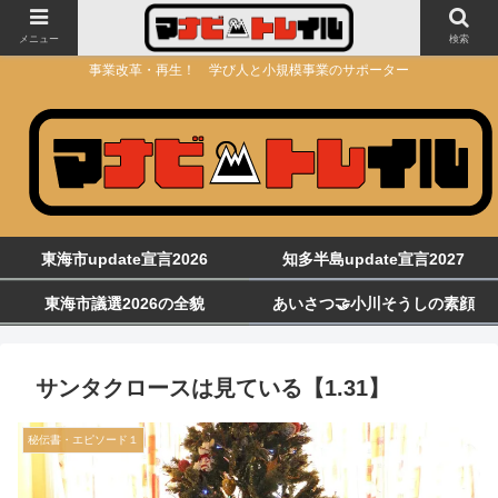
メニュー
検索
事業改革・再生！ 学び人と小規模事業のサポーター
東海市update宣言2026
知多半島update宣言2027
東海市議選2026の全貌
あいさつ🤝小川そうしの素顔
サンタクロースは見ている【1.31】
秘伝書・エピソード１