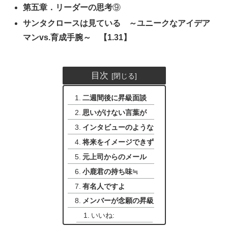
第五章．リーダーの思考
⑨
サンタクロースは見ている ～ユニークなアイデア
マンvs.育成手腕～
【1.31】
目次
二週間後に昇級面談
思いがけない言葉が
インタビューのような
将来をイメージできず
元上司からのメール
小鹿君の持ち味≒
有名人ですよ
メンバーが念願の昇級
いいね: