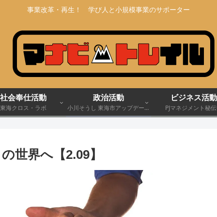
事業改革・再生！ 学び人と小規模事業のサポーター
社会奉仕活動
政治活動
ビジネス活動
東海クロス・ラボ
小川そうし 東海市アップデート
PJマネジメント秘
宣言 2030
世界へ【2.09】