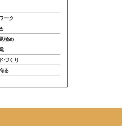
ワーク
る
見極め
業
ドづくり
拘る