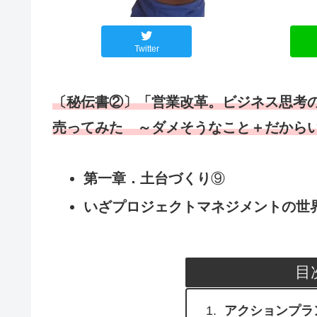
Twitter
〔秘伝書②〕「
営業改革
。ビジネス思考の
売ってみた ～ダメそうなこと＋だから
第一章．土台づくり
⑨
いざプロジェクトマネジメントの世界
目
アクションプラ