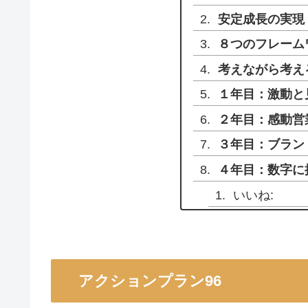
安定成長の実現
８つのフレーム
考えながら考え
１年目：激動と
２年目：感動営
３年目：ブラン
４年目：数字に
いいね:
アクションプラン96