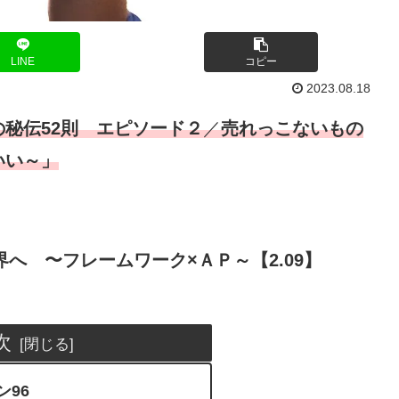
LINE
コピー
2023.08.18
秘伝52則 エピソード２
／
売れっこないもの
いい～」
へ 〜フレームワーク×ＡＰ～【2.09】
次
ン96