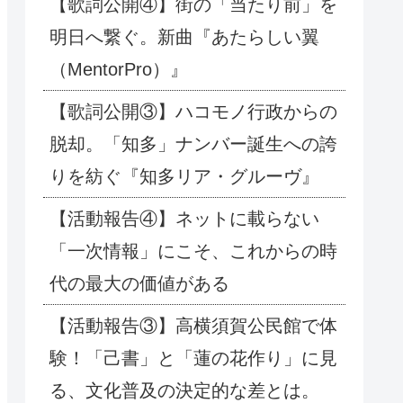
【歌詞公開④】街の「当たり前」を
明日へ繋ぐ。新曲『あたらしい翼
（MentorPro）』
【歌詞公開③】ハコモノ行政からの
脱却。「知多」ナンバー誕生への誇
りを紡ぐ『知多リア・グルーヴ』
【活動報告④】ネットに載らない
「一次情報」にこそ、これからの時
代の最大の価値がある
【活動報告③】高横須賀公民館で体
験！「己書」と「蓮の花作り」に見
る、文化普及の決定的な差とは。