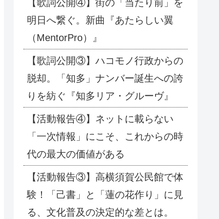
【歌詞公開④】街の「当たり前」を
明日へ繋ぐ。新曲『あたらしい翼
（MentorPro）』
【歌詞公開③】ハコモノ行政からの
脱却。「知多」ナンバー誕生への誇
りを紡ぐ『知多リア・グルーヴ』
【活動報告④】ネットに載らない
「一次情報」にこそ、これからの時
代の最大の価値がある
【活動報告③】高横須賀公民館で体
験！「己書」と「蓮の花作り」に見
る、文化普及の決定的な差とは。