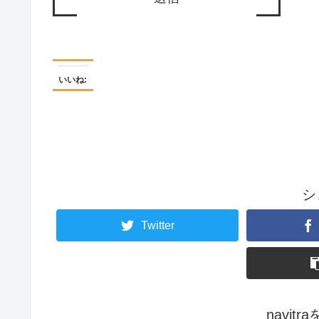
いいね:
シ
Twitter
navit