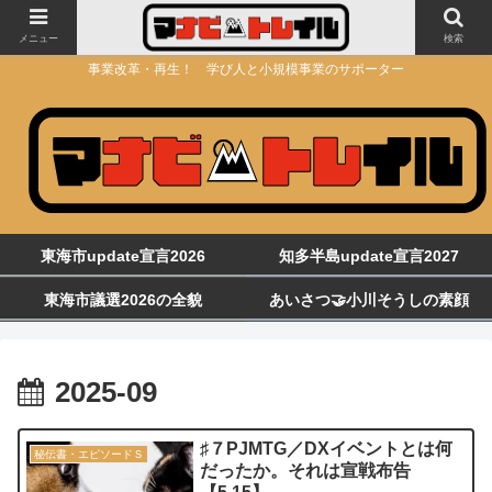
メニュー
検索
事業改革・再生！ 学び人と小規模事業のサポーター
東海市update宣言2026
知多半島update宣言2027
東海市議選2026の全貌
あいさつ🤝小川そうしの素顔
2025-09
♯７PJMTG／DXイベントとは何
秘伝書・エピソードＳ
だったか。それは宣戦布告