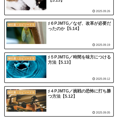
【5.15】
2025.09.26
♯６PJMTG／なぜ、改革が必要だ
秘伝書・エピソードＳ
ったのか【5.14】
2025.09.19
♯５PJMTG／時間を味方につける
秘伝書・エピソードＳ
方法【5.13】
2025.09.12
♯４PJMTG／挑戦の恐怖に打ち勝
秘伝書・エピソードＳ
つ方法【5.12】
2025.09.05