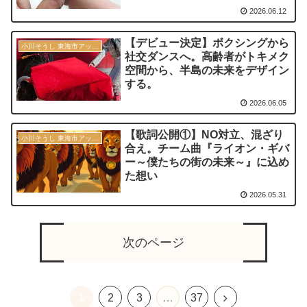
2026.06.12
【デビュー決定】ボクシングから
小川そうし 東海市アップデート宣言 2030
社交ダンスへ。高齢者がトキメク
空間から、半島の未来をデザイン
する。
2026.06.05
【歌詞公開①】NO対立、混ざり
小川そうし 東海市アップデート宣言 2030
合え。チーム曲『ライオン・ギバ
ー～僕たちの街の未来～』に込め
た想い
2026.05.31
次のページ
1
2
3
…
37