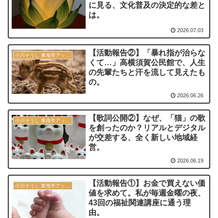
に見る、文化普及の決定的な差と
は。
2026.07.03
【活動報告②】「暴れ指が治らな
小川そうし 東海市アップデート宣言 2030
くて…」高横須賀公民館で、人生
の先輩たちと汗を流して見えたも
の。
2026.06.26
【歌詞公開②】なぜ、「猫」の歌
小川そうし 東海市アップデート宣言 2030
を創ったのか？リアルとデジタル
が交差する、全く新しい地域経
営。
2026.06.19
【活動報告①】お金で買えない価
小川そうし 東海市アップデート宣言 2030
値を求めて。私が毎週金曜の夜、
43回の福祉関連講座に通う理
由。