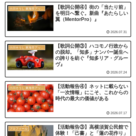
【歌詞公開④】街の「当たり前」
小川そうし 東海市アップデート宣言 2030
を明日へ繋ぐ。新曲『あたらしい
翼（MentorPro）』
2026.07.31
【歌詞公開③】ハコモノ行政から
小川そうし 東海市アップデート宣言 2030
の脱却。「知多」ナンバー誕生へ
の誇りを紡ぐ『知多リア・グルー
ヴ』
2026.07.24
【活動報告④】ネットに載らない
小川そうし 東海市アップデート宣言 2030
「一次情報」にこそ、これからの
時代の最大の価値がある
2026.07.17
【活動報告③】高横須賀公民館で
プロフィール
体験！「己書」と「蓮の花作り」