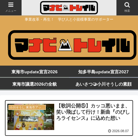
メニュー
検索
事業改革・再生！ 学び人と小規模事業のサポーター
東海市update宣言2026
知多半島update宣言2027
東海市議選2026の全貌
あいさつ🤝小川そうしの素顔
【歌詞公開⑤】カッコ悪いまま、
小川そうし 東海市アップデート宣言 2030
笑い飛ばして行け！新曲『のびし
ろライセンス』に込めた想い
2026.08.07