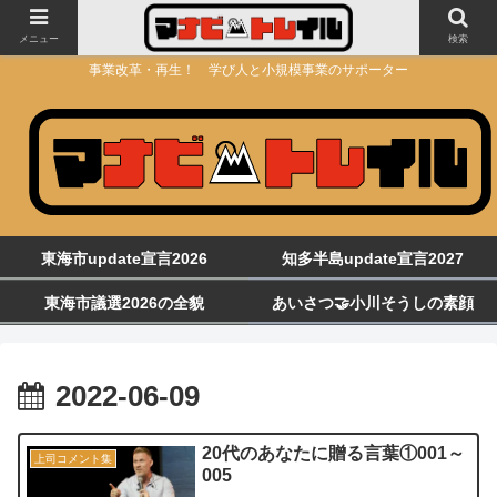
メニュー
検索
事業改革・再生！ 学び人と小規模事業のサポーター
東海市update宣言2026
知多半島update宣言2027
東海市議選2026の全貌
あいさつ🤝小川そうしの素顔
2022-06-09
20代のあなたに贈る言葉①001～
上司コメント集
005