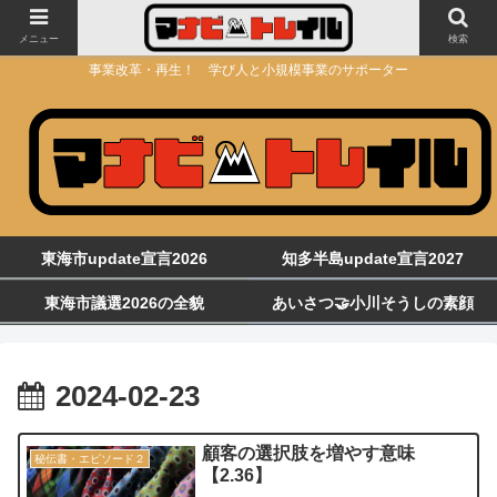
メニュー
検索
事業改革・再生！ 学び人と小規模事業のサポーター
東海市update宣言2026
知多半島update宣言2027
東海市議選2026の全貌
あいさつ🤝小川そうしの素顔
2024-02-23
顧客の選択肢を増やす意味
秘伝書・エピソード２
【2.36】