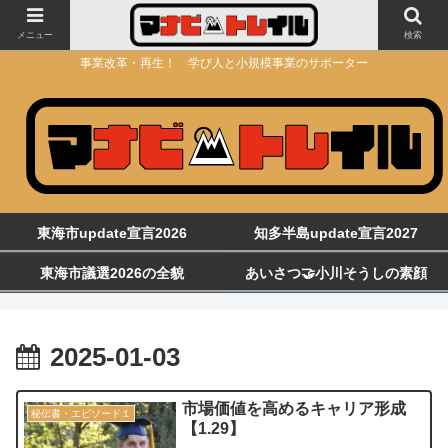
メニュー
検索
事業改革・再生！ 学び人と小規模事業のサポーター
東海市update宣言2026
知多半島update宣言2027
東海市議選2026の全貌
あいさつ🤝小川そうしの素顔
2025-01-03
市場価値を高めるキャリア形成
秘伝書・エピソード１
【1.29】