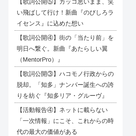
【歌詞公開⑤】カッコ悪いまま、笑
い飛ばして行け！新曲『のびしろラ
イセンス』に込めた想い
【歌詞公開④】街の「当たり前」を
明日へ繋ぐ。新曲『あたらしい翼
（MentorPro）』
【歌詞公開③】ハコモノ行政からの
脱却。「知多」ナンバー誕生への誇
りを紡ぐ『知多リア・グルーヴ』
【活動報告④】ネットに載らない
「一次情報」にこそ、これからの時
代の最大の価値がある