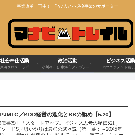
事業改革・再生！ 学び人と小規模事業のサポーター
社会奉仕活動
政治活動
ビジネス活動
東海クロス・ラボ
小川そうし 東海市アップデート
PJマネジメント秘
宣言 2030
11PJMTG／KDD経営の進化とBBの勧め【5.20】
秘伝書⑤〕「スタートアップ。ビジネス思考の秘伝52則
ピソードS／思いやりは最強の武器説（第一幕：～20X5年