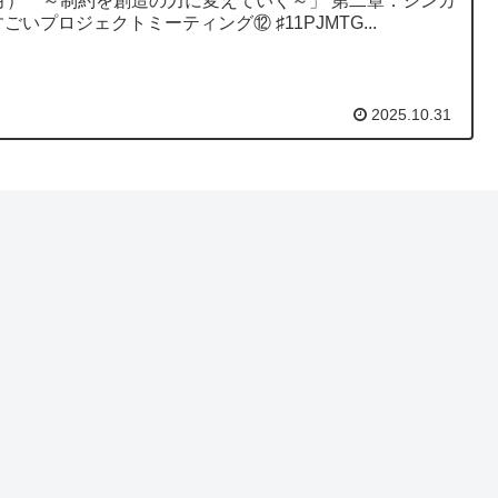
月） ～制約を創造の力に変えていく～」 第二章．シンカ
／すごいプロジェクトミーティング⑫ ♯11PJMTG...
2025.10.31