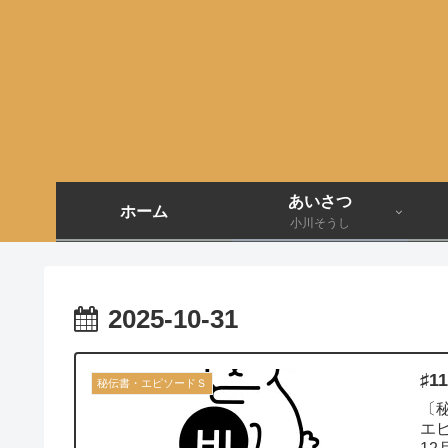
あいさつ
ホーム
小川そうし
2025-10-31
♯
秘伝書・エピソードＳ
〔
エ