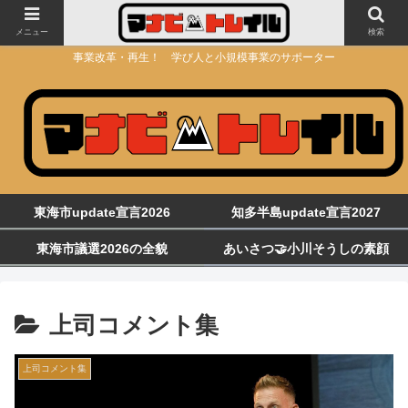
メニュー
検索
事業改革・再生！ 学び人と小規模事業のサポーター
東海市update宣言2026
知多半島update宣言2027
東海市議選2026の全貌
あいさつ🤝小川そうしの素顔
上司コメント集
上司コメント集