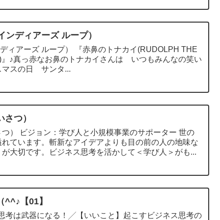
p（レインディアーズ ループ）
プ） 『赤鼻のトナカイ(RUDOLPH THE
DEER)』♪真っ赤なお鼻のトナカイさんは いつもみんなの笑い
スの日 サンタ...
いさつ）
ポーター 世の
溢れています。斬新なアイデアよりも目の前の人の地味な
が大切です。ビジネス思考を活かして＜学び人＞がも...
^^♪【01】
ジネス思考は武器になる！╱【いいこと】起こすビジネス思考の