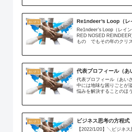
Re1ndeer’s Loo
あいさつ
Re1ndeer’s Loop（レインディアーズ ルー
RED NOSED REIN
もの でもその年のクリスマ
代表プロフィール（あ
あいさつ
代表プロフィール（あいさつ） ビジョン：学び人と小規模事業のサ
中には地味な困りごとが
悩みを解決することのほう
ビジネス思考の方程式（
あいさつ
【2022/1/20】╲ビ