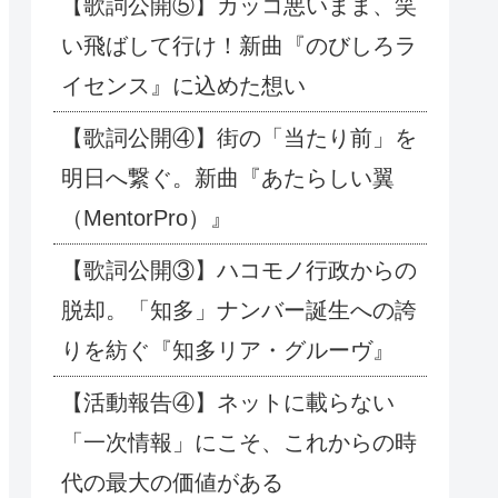
【歌詞公開⑤】カッコ悪いまま、笑
い飛ばして行け！新曲『のびしろラ
イセンス』に込めた想い
【歌詞公開④】街の「当たり前」を
明日へ繋ぐ。新曲『あたらしい翼
（MentorPro）』
【歌詞公開③】ハコモノ行政からの
脱却。「知多」ナンバー誕生への誇
りを紡ぐ『知多リア・グルーヴ』
【活動報告④】ネットに載らない
「一次情報」にこそ、これからの時
代の最大の価値がある