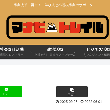
事業改革・再生！ 学び人と小規模事業のサポーター
社会奉仕活動
政治活動
ビジネス活動
東海クロス・ラボ
小川そうし 東海市アップデート
PJマネジメント秘
宣言 2030
LINE
コピー
2025.09.25
2022.06.01