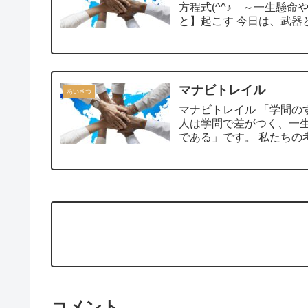
方程式(^^♪ ～一生懸命やるべ
と】起こす 今日は
マナビトレイル
あいさつ
マナビトレイル 「学問のすすめ(福沢諭吉)」の真意は「人は平等であるではなく、
人は学問で差がつく、一
である」です
コメント