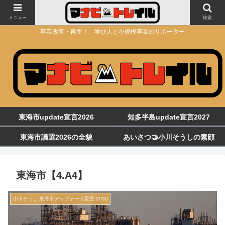
メニュー
検索
事業改革・再生！ 学び人と小規模事業のサポーター
東海市update宣言2026
知多半島update宣言2027
東海市議選2026の全貌
あいさつ🤝小川そうしの素顔
東海市【4.A4】
小川そうし 東海市アップデート宣言 2030