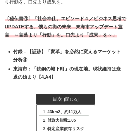
り行動を、口先より成果を。
〔秘伝書④〕「社会奉仕。エピソード４／ビジネス思考で
UPDATEする、僕らの街の未来 東海市アップデート宣
言 ～言葉より「行動」を。口先より「成果」を～」
付録．【証跡】「変革」を必然に変えるマーケット
分析④
東海市：「鉄鋼の城下町」の現在地。現状維持は衰
退の始まり【4.A4】
目次
43km2、約11万人
財政力指数1.05
特定産業依存リスク