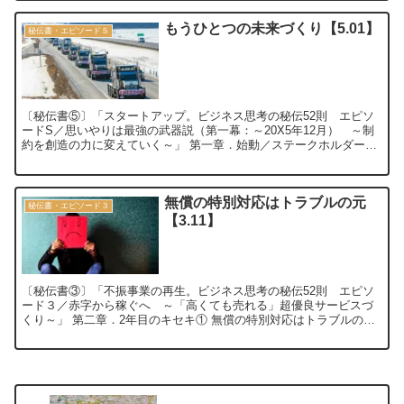
もうひとつの未来づくり【5.01】
秘伝書・エピソードＳ
〔秘伝書⑤〕「スタートアップ。ビジネス思考の秘伝52則 エピソ
ードS／思いやりは最強の武器説（第一幕：～20X5年12月） ～制
約を創造の力に変えていく～」 第一章．始動／ステークホルダーと
の共創① もうひとつの未来づくり ...
無償の特別対応はトラブルの元
秘伝書・エピソード３
【3.11】
〔秘伝書③〕「不振事業の再生。ビジネス思考の秘伝52則 エピソ
ード３／赤字から稼ぐへ ～「高くても売れる」超優良サービスづ
くり～」 第二章．2年目のキセキ① 無償の特別対応はトラブルの
元 ～過剰対応の廃止と有料化～【3.11...