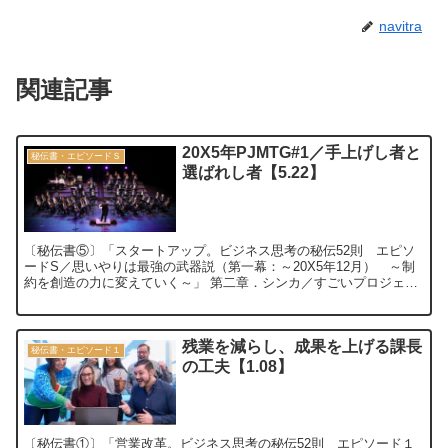
navitra
関連記事
20X5年PJMTG#1／手上げし者と
秘伝書・エピソードＳ
選ばれし者【5.22】
〔秘伝書⑤〕「スタートアップ。ビジネス思考の秘伝52則 エピソ
ードS／思いやりは最強の武器説（第一幕：～20X5年12月） ～制
約を創造の力に変えていく～」 第二章．シンカ／すごいプロジェク
トミーティング⑭ 20X5年PJM...
残業を減らし、成果を上げる課長
秘伝書・エピソード１
の工夫【1.08】
〔秘伝書①〕「営業改革。ビジネス思考の秘伝52則 エピソード１