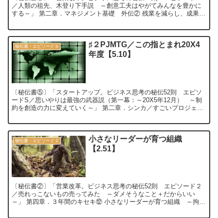
／人類の祖先、木登り下手説 ～創意工夫はやがてみんなを豊かに
する～」 第二章．マネジメント基礎 外伝② 残業を減らし、成果を
上げる課長の工夫 ～長時間労働の改善★...
♯２PJMTG／この指とまれ20X4
秘伝書・エピソードＳ
年度【5.10】
〔秘伝書⑤〕「スタートアップ。ビジネス思考の秘伝52則 エピソ
ードS／思いやりは最強の武器説（第一幕：～20X5年12月） ～制
約を創造の力に変えていく～」 第二章．シンカ／すごいプロジェク
トミーティング② ♯２PJMTG／...
小さなリーダーが育つ組織
秘伝書・エピソード２
【2.51】
〔秘伝書②〕「営業改革。ビジネス思考の秘伝52則 エピソード２
／売れっこないもの売ってみた ～ダメそうなこと＋だからいい
～」 第四章．３年間のキセキ⑫ 小さなリーダーが育つ組織 ～拘り
と魅力のトライアングル～【2.51】 ...