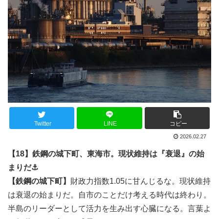
Twitter
LINE
コピー
2026.02.27
【18】鉄鋼の城下町、東海市。現状維持は『衰退』の始
まりだ⚓️
【鉄鋼の城下町】
財政力指数1.05に甘んじるな。現状維持
は衰退の始まりだ。自市のことだけ考える時代は終わり。
半島のリーダーとして活力を生み出す心臓になる。言葉よ