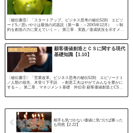
〔秘伝書⑤〕「スタートアップ。ビジネス思考の秘伝52則 エピソ
ードS／思いやりは最強の武器説（第一幕：～20X5年12月） ～制
約を創造の力に変えていく～」 第三章．実践／達成状況を示すメル
クマール⑥ 地方の大企業の壁が最強...
顧客価値創造とＣＳに関する現代
秘伝書・エピソード１
基礎知識【1.10】
〔秘伝書①〕「営業改革。ビジネス思考の秘伝52則 エピソード１
／人類の祖先、木登り下手説 ～創意工夫はやがてみんなを豊かに
する～」 第二章．マネジメント基礎 外伝④ 顧客価値創造とCSに
関する現代基礎知識 ～顧客満足度の向上...
相手も気づかない価値に気づけば勝った
も同然【2.22】