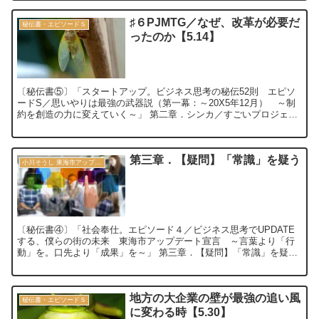
♯６PJMTG／なぜ、改革が必要だ
秘伝書・エピソードＳ
ったのか【5.14】
〔秘伝書⑤〕「スタートアップ。ビジネス思考の秘伝52則 エピソ
ードS／思いやりは最強の武器説（第一幕：～20X5年12月） ～制
約を創造の力に変えていく～」 第二章．シンカ／すごいプロジェク
トミーティング⑥ ♯６PJMTG／...
第三章．【疑問】「常識」を疑う
小川そうし 東海市アップデート宣言 2030
〔秘伝書④〕「社会奉仕。エピソード４／ビジネス思考でUPDATE
する、僕らの街の未来 東海市アップデート宣言 ～言葉より「行
動」を。口先より「成果」を～」 第三章．【疑問】「常識」を疑う
次 へ 目 次 ...
地方の大企業の壁が最強の追い風
秘伝書・エピソードＳ
に変わる時【5.30】