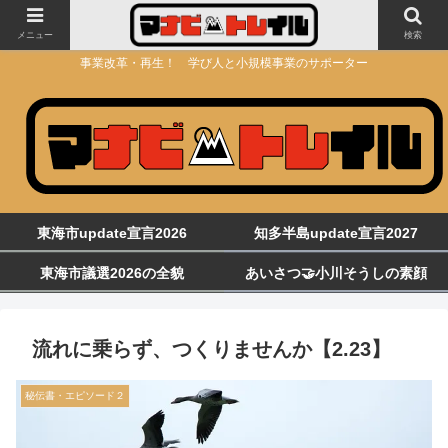
メニュー
検索
事業改革・再生！ 学び人と小規模事業のサポーター
東海市update宣言2026
知多半島update宣言2027
東海市議選2026の全貌
あいさつ🤝小川そうしの素顔
流れに乗らず、つくりませんか【2.23】
秘伝書・エピソード２