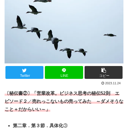
Twitter
LINE
コピー
2023.11.24
〔秘伝書②〕「
営業改革
。ビジネス思考の秘伝52則 エ
ピソード２
／
売れっこないもの売ってみた ～ダメそうな
こと＋だからいい～」
第二章．第３節．具体化
③