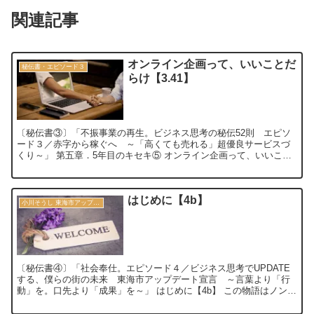
関連記事
オンライン企画って、いいことだ
秘伝書・エピソード３
らけ【3.41】
〔秘伝書③〕「不振事業の再生。ビジネス思考の秘伝52則 エピソ
ード３／赤字から稼ぐへ ～「高くても売れる」超優良サービスづ
くり～」 第五章．5年目のキセキ⑤ オンライン企画って、いいこと
だらけ ～コミュ活と選手権～【3.41...
はじめに【4b】
小川そうし 東海市アップデート宣言 2030
〔秘伝書④〕「社会奉仕。エピソード４／ビジネス思考でUPDATE
する、僕らの街の未来 東海市アップデート宣言 ～言葉より「行
動」を。口先より「成果」を～」 はじめに【4b】 この物語はノンフ
ィクションです。一部登場人物の名...