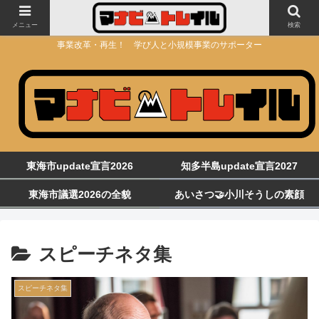
メニュー
検索
事業改革・再生！ 学び人と小規模事業のサポーター
東海市update宣言2026
知多半島update宣言2027
東海市議選2026の全貌
あいさつ🤝小川そうしの素顔
スピーチネタ集
スピーチネタ集