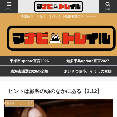
メニュー
検索
事業改革・再生！ 学び人と小規模事業のサポーター
東海市update宣言2026
知多半島update宣言2027
東海市議選2026の全貌
あいさつ🤝小川そうしの素顔
ヒントは顧客の頭のなかにある【3.12】
秘伝書・エピソード３