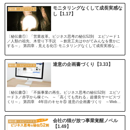
モニタリングなくして成長実感な
秘伝書・エピソード１
し【1.17】
〔秘伝書①〕「営業改革。ビジネス思考の秘伝52則 エピソード１
／人類の祖先、木登り下手説 ～創意工夫はやがてみんなを豊かに
する～」 第四章．見える化① モニタリングなくして成長実感な
し 〜事業の概況・基礎データ集〜【1.17...
達意の企画書づくり【3.33】
秘伝書・エピソード３
〔秘伝書③〕「不振事業の再生。ビジネス思考の秘伝52則 エピソ
ード３／赤字から稼ぐへ ～「高くても売れる」超優良サービスづ
くり～」 第四章 4年目のキセキ⑤ 達意の企画書づくり ～Webペ
ージのイメージづくりから始める～【3...
会社の猫が放つ事業覚醒ノベル
秘伝書・エピソード１
【1.49】