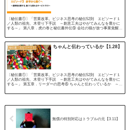
〔秘伝書①〕「営業改革。ビジネス思考の秘伝52則 エピソード１
／人類の祖先、木登り下手説 ～創意工夫はやがてみんなを豊かに
する～」 第八章．虎の巻と秘伝書外伝⑨ 会社の猫が放つ事業覚醒ノ
ベル ～秘伝書エピソード３ 事業再生編...
ちゃんと伝わっているか【1.28】
秘伝書・エピソード１
〔秘伝書①〕「営業改革。ビジネス思考の秘伝52則 エピソード１
／人類の祖先、木登り下手説 ～創意工夫はやがてみんなを豊かに
する～」 第五章．リーダーの思考⑥ ちゃんと伝わっているか​ ～ヨ
リソウ、ハラオチ、ニギル～【1.28...
無償の特別対応はトラブルの元【3.11】