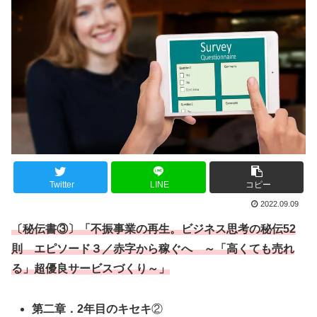
Twitter
LINE
コピー
2022.09.09
〔秘伝書③〕「不振事業の再生。ビジネス思考の秘伝52
則 エピソード３／赤字から稼ぐへ ～「高くても売れ
る」超優良サービスづくり～」
第二章．2年目のキセキ
②