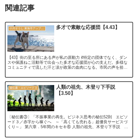
関連記事
多才で素敵な応援団【4.43】
小川そうし 東海市アップデート宣言 2030
【43】街の至る所にある声が私の原動力 💃特定の団体でなく、ダン
スや保護ねこ活動等で出会った多才な応援団が心の支えだ。多様な
コミュニティで流した汗と涙が政策の血肉になる。市民の声を拾う
受信機となり、誰もが主役になれる幸せな街を創る。 ...
人類の祖先、木登り下手説
秘伝書・エピソード３
【3.50】
〔秘伝書③〕「不振事業の再生。ビジネス思考の秘伝52則 エピソ
ード３／赤字から稼ぐへ ～「高くても売れる」超優良サービスづ
くり～」 第六章．5年間のキセキ⑥ 人類の祖先、木登り下手説 ～
進化し続けたドリームチーム～【3.50...