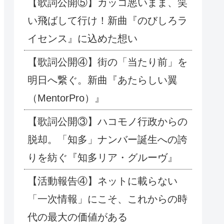
【歌詞公開⑤】カッコ悪いまま、笑
い飛ばして行け！新曲『のびしろラ
イセンス』に込めた想い
【歌詞公開④】街の「当たり前」を
明日へ繋ぐ。新曲『あたらしい翼
（MentorPro）』
【歌詞公開③】ハコモノ行政からの
脱却。「知多」ナンバー誕生への誇
りを紡ぐ『知多リア・グルーヴ』
【活動報告④】ネットに載らない
「一次情報」にこそ、これからの時
代の最大の価値がある