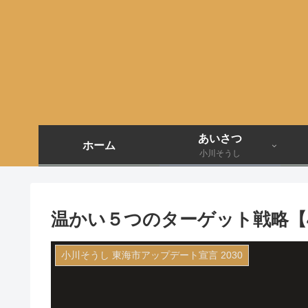
あいさつ
ホーム
小川そうし
温かい５つのターゲット戦略【4
小川そうし 東海市アップデート宣言 2030