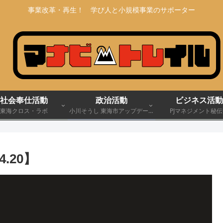
事業改革・再生！ 学び人と小規模事業のサポーター
社会奉仕活動
政治活動
ビジネス活動
東海クロス・ラボ
小川そうし 東海市アップデート
PJマネジメント秘
宣言 2030
.20】