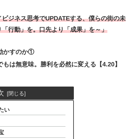
ビジネス思考でUPDATEする、僕らの街の未
り「行動」を。口先より「成果」を～」
動かすのか①
もは無意味。勝利を必然に変える【4.20】
次
たい
宝