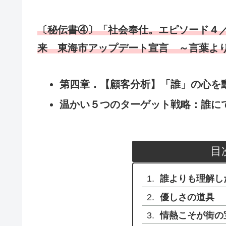
〔秘伝書④〕「社会奉仕。エピソード４／
来 東海市アップデート宣言 ～言葉よ
第四章．【顧客分析】「誰」の心を
温かい５つのターゲット戦略：誰にで
目
誰よりも理解し
優しさの道具
情熱こそが街の