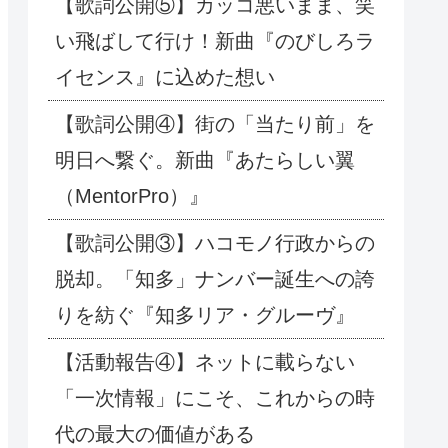
【歌詞公開⑤】カッコ悪いまま、笑
い飛ばして行け！新曲『のびしろラ
イセンス』に込めた想い
【歌詞公開④】街の「当たり前」を
明日へ繋ぐ。新曲『あたらしい翼
（MentorPro）』
【歌詞公開③】ハコモノ行政からの
脱却。「知多」ナンバー誕生への誇
りを紡ぐ『知多リア・グルーヴ』
【活動報告④】ネットに載らない
「一次情報」にこそ、これからの時
代の最大の価値がある