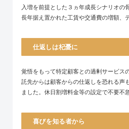
入増を前提とした３ヵ年成長シナリオの
長年据え置かれた工賃や交通費の増額、
仕返しは杞憂に
覚悟をもって特定顧客との過剰サービス
託先からは顧客からの仕返しを恐れる声
ました。休日割増料金等の設定で不要不
喜びを知る者から