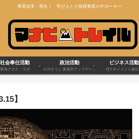
事業改革・再生！ 学び人と小規模事業のサポーター
社会奉仕活動
政治活動
ビジネス活動
東海クロス・ラボ
小川そうし 東海市アップデート
PJマネジメント秘
宣言 2030
.15】