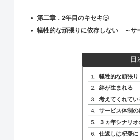
第二章．2年目のキセキ
⑤
犠牲的な頑張りに依存しない ～サー
目
犠牲的な頑張り
絆が生まれる
考えてくれてい
サービス体制の
３ヵ年シナリオ
仕返しは杞憂に