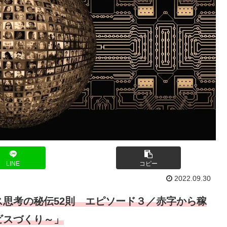
LINE
コピー
2022.09.30
思考の秘伝52則 エピソード３／赤字から稼
ビスづくり～」