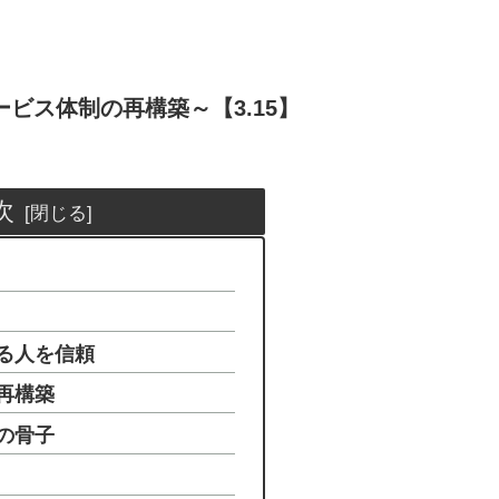
ビス体制の再構築～【3.15】
次
る人を信頼
再構築
の骨子