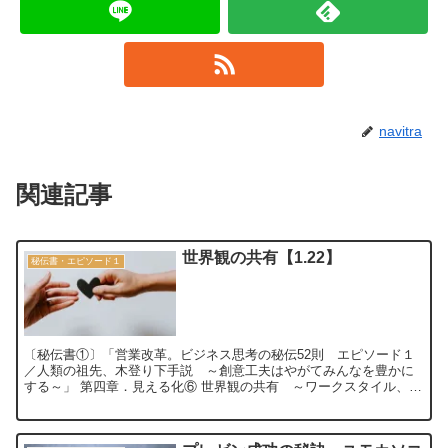
navitra
関連記事
世界観の共有【1.22】
秘伝書・エピソード１
〔秘伝書①〕「営業改革。ビジネス思考の秘伝52則 エピソード１
／人類の祖先、木登り下手説 ～創意工夫はやがてみんなを豊かに
する～」 第四章．見える化⑥ 世界観の共有 ～ワークスタイル、嬉
しい褒め言葉、トリセツ～【1.22】 ...