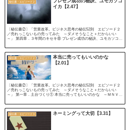
プレゼン成功の秘訣、ユモカソコ
秘伝書・エピソード２
イカ【2.47】
〔秘伝書②〕「営業改革。ビジネス思考の秘伝52則 エピソード２
／売れっこないもの売ってみた ～ダメそうなこと＋だからいい
～」 第四章．３年間のキセキ⑧ プレゼン成功の秘訣、ユモカソコイ
カ ～ＮＡＶｉ販売部門プレゼン～【2.4...
本当に売ってもいいのかな
秘伝書・エピソード２
【2.01】
〔秘伝書②〕「営業改革。ビジネス思考の秘伝52則 エピソード２
／売れっこないもの売ってみた ～ダメそうなこと＋だからいい
～」 第一章．土台づくり① 本当に売ってもいいのかな ～ＭＮＶト
レイル系列３社トップ会談～ 【2.01】...
ネーミングって大切【3.31】
秘伝書・エピソード３