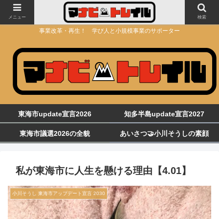
メニュー
検索
事業改革・再生！ 学び人と小規模事業のサポーター
東海市update宣言2026
知多半島update宣言2027
東海市議選2026の全貌
あいさつ🤝小川そうしの素顔
私が東海市に人生を懸ける理由【4.01】
小川そうし 東海市アップデート宣言 2030