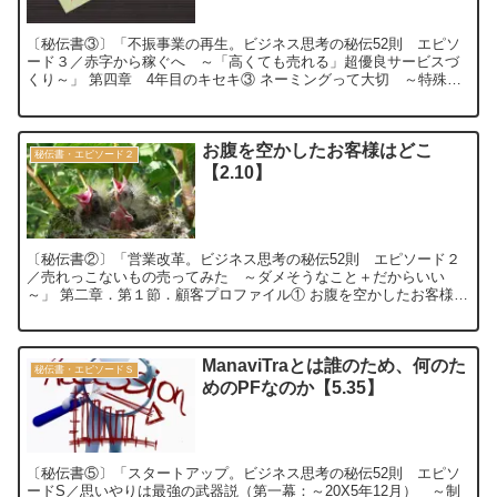
〔秘伝書③〕「不振事業の再生。ビジネス思考の秘伝52則 エピソ
ード３／赤字から稼ぐへ ～「高くても売れる」超優良サービスづ
くり～」 第四章 4年目のキセキ③ ネーミングって大切 ～特殊対
応とキャストとエコ受付～【3.31】 ...
お腹を空かしたお客様はどこ
秘伝書・エピソード２
【2.10】
〔秘伝書②〕「営業改革。ビジネス思考の秘伝52則 エピソード２
／売れっこないもの売ってみた ～ダメそうなこと＋だからいい
～」 第二章．第１節．顧客プロファイル① お腹を空かしたお客様は
どこ ～訪問前に導入難易度を図る術～【2...
ManaviTraとは誰のため、何のた
秘伝書・エピソードＳ
めのPFなのか【5.35】
〔秘伝書⑤〕「スタートアップ。ビジネス思考の秘伝52則 エピソ
ードS／思いやりは最強の武器説（第一幕：～20X5年12月） ～制