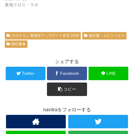
東海クロス・ラボ
小川そうし 東海市アップデート宣言 2030
秘伝書・エピソード４
秘伝書★
シェアする
Twitter
Facebook
LINE
コピー
navitraをフォローする