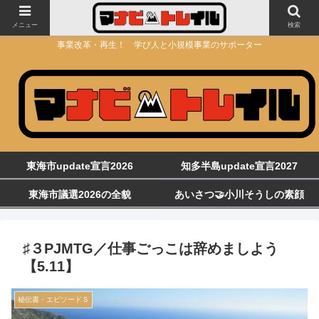
メニュー
検索
事業改革・再生！ 学び人と小規模事業のサポーター
東海市update宣言2026
知多半島update宣言2027
東海市議選2026の全貌
あいさつ🤝小川そうしの素顔
♯３PJMTG／仕事ごっこは辞めましよう
【5.11】
秘伝書・エピソードＳ