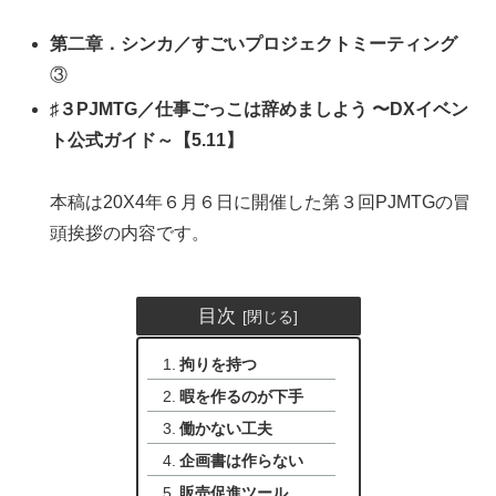
第二章．シンカ／すごいプロジェクトミーティング
③
♯３PJMTG／仕事ごっこは辞めましよう 〜DXイベン
ト公式ガイド～
【5.11】
本稿は20X4年６月６日に開催した第３回PJMTGの冒
頭挨拶の内容です。
目次
拘りを持つ
暇を作るのが下手
働かない工夫
企画書は作らない
販売促進ツール