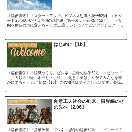
〔秘伝書⑤〕「スタートアップ。ビジネス思考の秘伝52則 エピソ
ードS／思いやりは最強の武器説（第一幕：～20X5年12月） ～制
約を創造の力に変える～」 第二章．シンカ／すごいプロジェクトミ
ーティング ～進化、深化、新化、神化～【...
はじめに【1b】
秘伝書・エピソード１
〔秘伝書①〕「組織づくり。ビジネス思考の秘伝52則 エピソード
１／人類の祖先、木登り下手説 ～創意工夫は、やがてみんなを豊
かにする～」 はじめに【1b】 この物語はフィクションです。登場人
物・団体・名称等は架空であり、実在...
創意工夫社会の到来、限界線のそ
秘伝書・エピソード２
の先へ【2.06】
〔秘伝書②〕「営業改革。ビジネス思考の秘伝52則 エピソード２