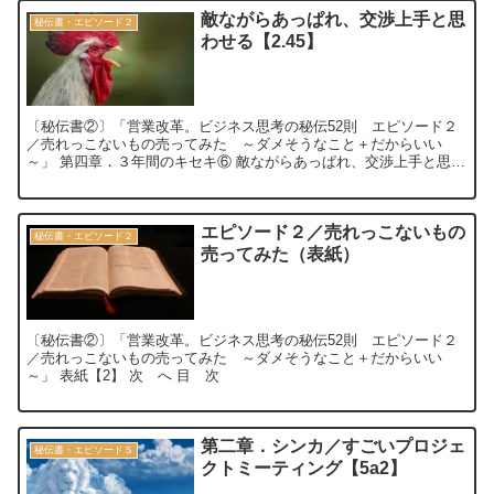
敵ながらあっぱれ、交渉上手と思
秘伝書・エピソード２
わせる【2.45】
〔秘伝書②〕「営業改革。ビジネス思考の秘伝52則 エピソード２
／売れっこないもの売ってみた ～ダメそうなこと＋だからいい
～」 第四章．３年間のキセキ⑥ 敵ながらあっぱれ、交渉上手と思わ
せる ～他社燃料充填所の閉鎖阻止～【2....
エピソード２／売れっこないもの
秘伝書・エピソード２
売ってみた（表紙）
〔秘伝書②〕「営業改革。ビジネス思考の秘伝52則 エピソード２
／売れっこないもの売ってみた ～ダメそうなこと＋だからいい
～」 表紙【2】 次 へ 目 次
第二章．シンカ／すごいプロジェ
秘伝書・エピソードＳ
クトミーティング【5a2】