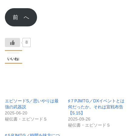
前 へ
8
いいね:
エピソードS／思いやりは最
♯７PJMTG／DXイベントとは
強の武器説
何だったか。それは宣戦布告
2025-06-20
【5.15】
秘伝書・エピソードＳ
2025-09-26
秘伝書・エピソードＳ
♯５PJMTG／時間を味方につ