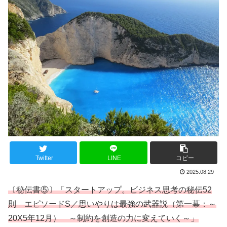
Twitter
LINE
コピー
2025.08.29
〔秘伝書⑤〕「スタートアップ。ビジネス思考の秘伝52
則 エピソードS／思いやりは最強の武器説（第一幕：～
20X5年12月） ～制約を創造の力に変えていく～」