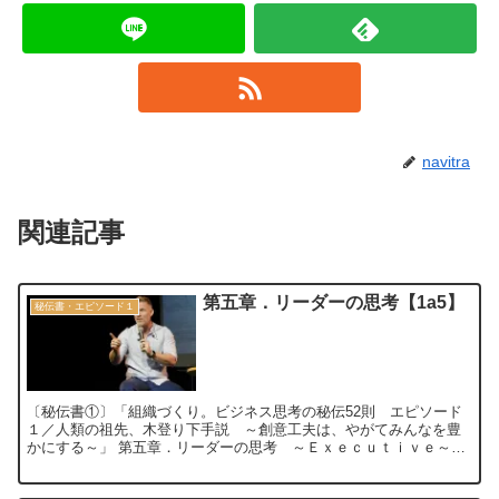
navitra
関連記事
第五章．リーダーの思考【1a5】
秘伝書・エピソード１
〔秘伝書①〕「組織づくり。ビジネス思考の秘伝52則 エピソード
１／人類の祖先、木登り下手説 ～創意工夫は、やがてみんなを豊
かにする～」 第五章．リーダーの思考 ～Ｅｘｅｃｕｔｉｖｅ～
【1a5】 次 へ 目 次 ...