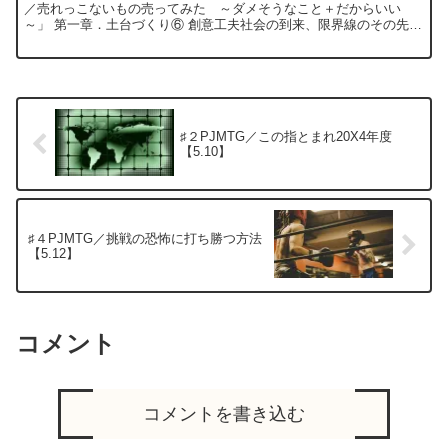
／売れっこないもの売ってみた ～ダメそうなこと＋だからいい
～」 第一章．土台づくり⑥ 創意工夫社会の到来、限界線のその先
へ 〜英知の統合と全員〇〇～【2.06】 ...
♯２PJMTG／この指とまれ20X4年度
【5.10】
♯４PJMTG／挑戦の恐怖に打ち勝つ方法
【5.12】
コメント
コメントを書き込む