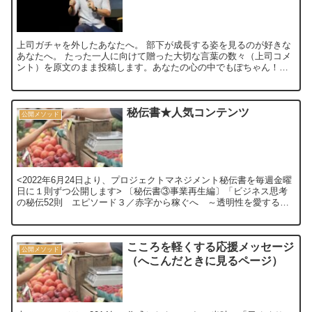
上司ガチャを外したあなたへ。 部下が成長する姿を見るのが好きな
あなたへ。 たった一人に向けて贈った大切な言葉の数々（上司コメ
ント）を原文のまま投稿します。あなたの心の中でもぽちゃん！っ
と跳ねる言葉が見つかれば嬉しいです。 ...
秘伝書★人気コンテンツ
公開メソッド
<2022年6月24日より、プロジェクトマネジメント秘伝書を毎週金曜
日に１則ずつ公開します> 〔秘伝書③事業再生編〕「ビジネス思考
の秘伝52則 エピソード３／赤字から稼ぐへ ～透明性を愛する。
高くても売れるサービ...
こころを軽くする応援メッセージ
公開メソッド
（へこんだときに見るページ）