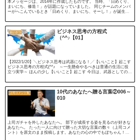
本メッセージは、2014年に作成したものです。 当時、「日めくり、
まいにち、修造！」が話題になっていました。 同じチームのメンバ
ーがへこんでいるとき「日めくり、まいにち、そーし！」が誕生し
ました。 私がいまでも大切にして...
ビジネス思考の方程式
あいさつ
（^^♪【01】
【2022/1/20】╲ビジネス思考は武器になる！╱【いいこと】起こす
ビジネス思考の方程式(^^♪ ～一生懸命やるべきは普通の生活に役
立つ実学～ ほんの少し【いいこと】起こす 今日は、武器としてのビ
ジネス思考、【い...
10代のあなたへ贈る言葉②006～
上司コメント集
010
上司ガチャを外したあなたへ。 部下が成長する姿を見るのが好きな
あなたへ。 たった一人に向けて贈った大切な言葉の数々（上司コメ
ント）を原文のまま投稿します。あなたの心の中でもぽちゃん！っ
と跳ねる言葉が見つかれば嬉しいです。 ...