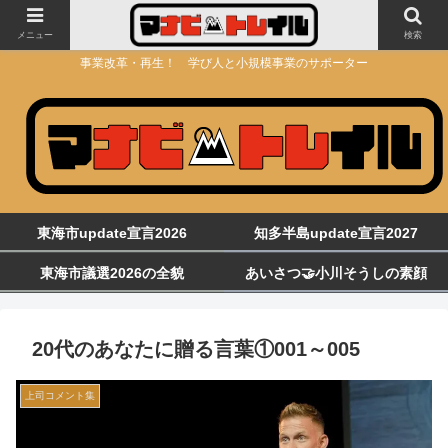
メニュー
検索
事業改革・再生！ 学び人と小規模事業のサポーター
東海市update宣言2026
知多半島update宣言2027
東海市議選2026の全貌
あいさつ🤝小川そうしの素顔
20代のあなたに贈る言葉①001～005
上司コメント集