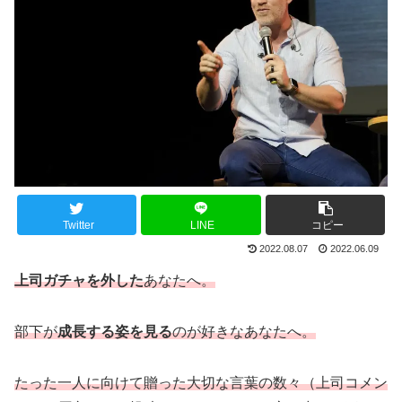
Twitter
LINE
コピー
2022.08.07
2022.06.09
上司ガチャを外した
あなたへ。
部下が
成長する姿を見る
のが好きなあなたへ。
たった一人に向けて贈った大切な言葉の数々（上司コメン