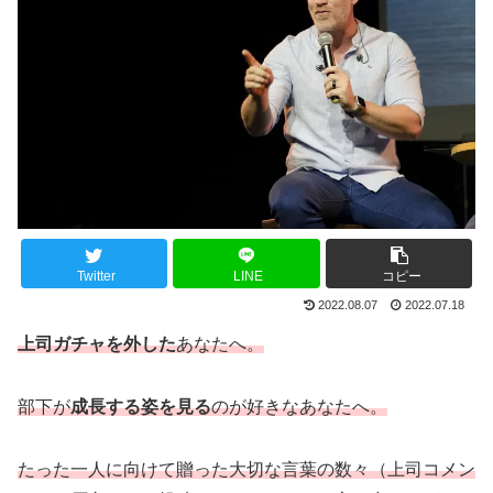
Twitter
LINE
コピー
2022.08.07
2022.07.18
上司ガチャを外した
あなたへ。
部下が
成長する姿を見る
のが好きなあなたへ。
たった一人に向けて贈った大切な言葉の数々（上司コメン