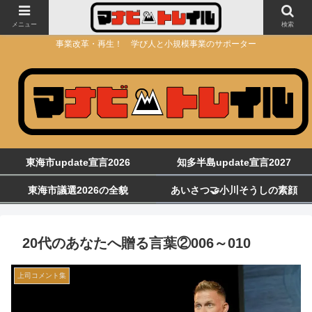
メニュー
検索
事業改革・再生！ 学び人と小規模事業のサポーター
東海市update宣言2026
知多半島update宣言2027
東海市議選2026の全貌
あいさつ🤝小川そうしの素顔
20代のあなたへ贈る言葉②006～010
上司コメント集