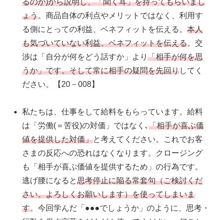
るのか)から説明し、「聞く耳」を持ってもらいまし
ょう
。商品自体の利点やメリットではなく、利用す
る側にとっての利益、ベネフィットを伝える。
本人
も気づいていない利益、ベネフィットを伝える
。交
渉は「自分が何をどう話すか」より
「相手が何を思
うか」です。そして常に相手の疑問を先回り
してく
ださい。【20－008】
私たちは、仕事をして給料をもらっています。給料
は「労働(＝苦役)の対価」ではなく､
「相手が喜ぶ価
値を提供した対価」
と考えてください。これでお客
さまの反応への恐れはなくなります。クロージング
も「相手が喜ぶ価値を提供するため」の行為です。
逃げ腰になると
思考停止に陥る常套句（ご検討くだ
さい。よろしくお願いします）を使ってしまいま
す
。今回学んだ「●●●でしょうか」のように、思考・