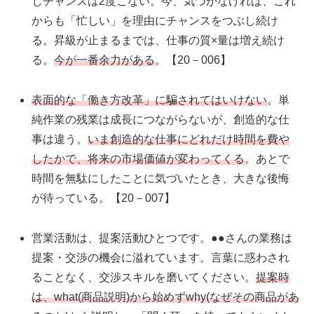
じチャンスは2度こない。今、気づかなければ、これ
からも「忙しい」を理由にチャンスをつぶし続け
る。昇級が止まるまでは、仕事の質×量は増え続け
る。
今が一番余力がある
。【20－006】
表面的な「働き方改革」に騙されてはいけない
。単
純作業の残業は成長につながらないが、創造的な仕
事は違う。
いま創造的な仕事にどれだけ時間を費や
したかで、将来の市場価値が変わってくる
。あとで
時間を無駄にしたことに気づいたとき、大きな後悔
が待っている。【20－007】
営業活動は、提案活動ひとつです。●●さんの業務は
提案・交渉の機会に溢れています。言葉に惑わされ
ることなく、交渉スキルを磨いてください。
提案時
は、what(商品説明)から始めずwhy(なぜその商品があ