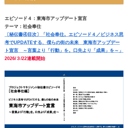
エピソード４：東海市アップデート宣言
テーマ：
社会奉仕
〔
秘伝
書④目次〕「社会奉仕。
エピソード４／ビジネス思
考でUPDATEする、僕らの街の未来 東海市アップデー
ト宣言 ～言葉より「行動」を。口先より「成果」を～
」
2026/３/22連載開始