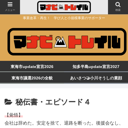
メニュー
検索
事業改革・再生！ 学び人と小規模事業のサポーター
東海市update宣言2026
知多半島update宣言2027
東海市議選2026の全貌
あいさつ🤝小川そうしの素顔
秘伝書・エピソード４
【覚悟】
会社は辞めた。安定を捨て、退路を断った。後援会なし、