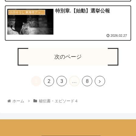
特別章.【始動】選挙公報
小川そうし 東海市アップデート宣言 2030
2026.02.27
次のページ
1
2
3
…
8
ホーム
秘伝書・エピソード４