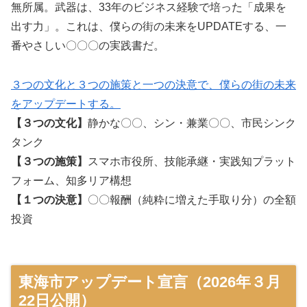
無所属。武器は、33年のビジネス経験で培った「成果を
出す力」。これは、僕らの街の未来をUPDATEする、一
番やさしい〇〇〇の実践書だ。
３つの文化と
３つの施策と一つの決意で、僕らの街の未来
をアップデートする。
【３つの文化】
静かな〇〇、シン・兼業〇〇、市民シンク
タンク
【３つの施策】
スマホ市役所、技能承継・実践知プラット
フォーム、知多リア構想
【１つの決意】
〇〇報酬（純粋に増えた手取り分）の全額
投資
東海市アップデート宣言（2026年３月
22日公開）