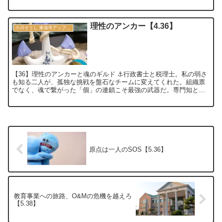
体・名称等は架空であり、実在のものとは...
理性のアンカー【4.36】
小川そうし 東海市アップデート宣言 2030
【36】理性のアンカーと魂のギルド ⚓行政書士と税理士。私の弱さ
も知る二人が、孤独な挑戦を盤石なチームに変えてくれた。組織票
でなく、魂で繋がった「個」の連鎖こそ最強の武器だ。専門知と熱
意で、停滞した市政をフルアップデートする。 〔秘...
原点は一人のSOS【5.36】
教育事業への旅路、O&Mの危機を越えろ
【5.38】