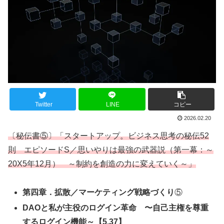
Twitter
LINE
コピー
2026.02.20
〔秘伝書⑤〕「スタートアップ。ビジネス思考の秘伝52
則 エピソードS／思いやりは最強の武器説（第一幕：～
20X5年12月） ～制約を創造の力に変えていく～」
第四章．拡散／マーケティング戦略づくり
⑤
DAOと私が主役のログイン革命 〜自己主権を尊重
するログイン機能～
【5.37】