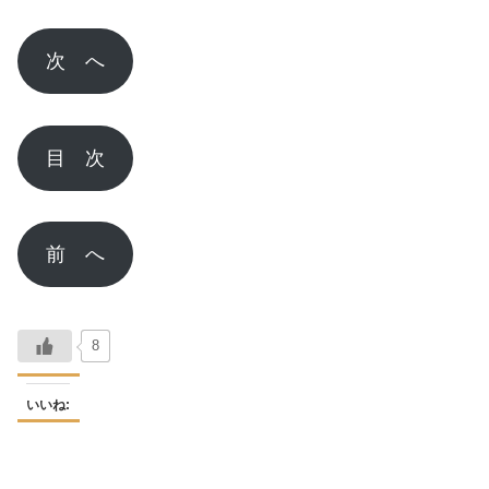
次 へ
目 次
前 へ
8
いいね: