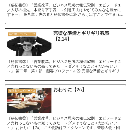
〔秘伝書①〕「営業改革。ビジネス思考の秘伝52則 エピソード１
／人類の祖先、木登り下手説 ～創意工夫はやがてみんなを豊かに
する～」 第八章．虎の巻と秘伝書外伝⑧ さらけ出すことで生まれる
好転 〜プロジェクトマネジメント秘伝書...
完璧な準備とギリギリ観察
秘伝書・エピソード２
【2.14】
〔秘伝書②〕「営業改革。ビジネス思考の秘伝52則 エピソード２
／売れっこないもの売ってみた ～ダメそうなこと＋だからいい
～」 第二章．第１節．顧客プロファイル⑤ 完璧な準備とギリギリ観
察 ～ＮＧワードとプラスのオーラ～【2....
おわりに【2c】
秘伝書・エピソード２
〔秘伝書②〕「営業改革。ビジネス思考の秘伝52則 エピソード２
／売れっこないもの売ってみた ～ダメそうなこと＋だからいい
～」 おわりに【2c】 この物語はフィクションです。登場人物・団