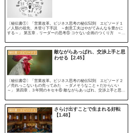
〔秘伝書①〕「営業改革。ビジネス思考の秘伝52則 エピソード１
／人類の祖先、木登り下手説 ～創意工夫はやがてみんなを豊かに
する～」 第五章．リーダーの思考⑤ コケない企画のつくり方 ～企
画の基本かきくけこ（きかくこけ）★～【...
敵ながらあっぱれ、交渉上手と思
秘伝書・エピソード２
わせる【2.45】
〔秘伝書②〕「営業改革。ビジネス思考の秘伝52則 エピソード２
／売れっこないもの売ってみた ～ダメそうなこと＋だからいい
～」 第四章．３年間のキセキ⑥ 敵ながらあっぱれ、交渉上手と思わ
せる ～他社燃料充填所の閉鎖阻止～【2....
さらけ出すことで生まれる好転
秘伝書・エピソード１
【1.48】