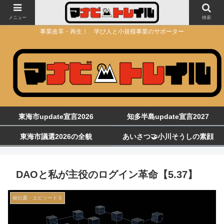
メニュー
検索
事業改革・再生！ 学び人と小規模事業のサポーター
東海市update宣言2026
知多半島update宣言2027
東海市議選2026の全貌
あいさつ🤝小川そうしの素顔
DAOと私が主役のログイン革命【5.37】
秘伝書・エピソードＳ